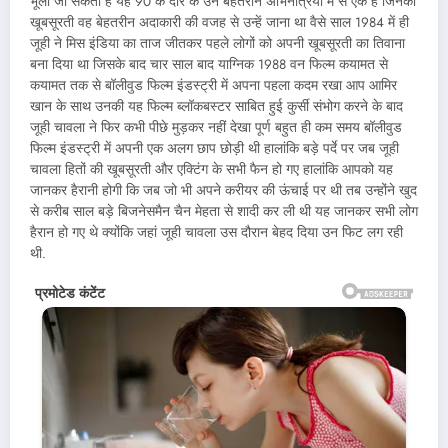
भूला जा सकता है यह 90 के दौर के उन बेहतरीन अभिनेत्रियों में से एक हैं जिनकी
खूबसूरती वह बेहतरीन अदाकारी की वजह से उन्हें जाना था वैसे साल 1984 में ही
जूही ने मिस इंडिया का ताज जीतकर पहले लोगों को अपनी खूबसूरती का तिवाना
बना दिया था जिसके बाद चार साल बाद याग्निक 1988 वन फिल्म कयामत से
कयामत तक से बॉलीवुड फिल्म इंडस्ट्री में अपना पहला कदम रखा आप आमिर
खान के साथ उनकी यह फिल्म ब्लॉकबस्टर साबित हुई कुर्सी संभोग करने के बाद
जूही चावला ने फिर कभी पीछे मुड़कर नहीं देखा पूर्ण बहुत ही कम समय बॉलीवुड
फिल्म इंडस्ट्री में अपनी एक अलग छाप छोड़ी थी हालांकि बड़े पर्दे पर जब जूही
चावला हितों की खूबसूरती और एक्टिंग के सभी फैन हो गए हालांकि आपको यह
जानकर हैरानी होगी कि जब जो भी अपने करीयर की ऊंचाई पर थी तब उन्होंने खुद
से करीब साल बड़े बिजनेसमैन चैन मेहता से शादी कर ली थी यह जानकर सभी लोग
हैरान हो गए थे क्योंकि जहां जूही चावला उस दौरान बेहद दिया उन फिट लग रही
थी.