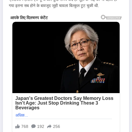
गया इतना सब होने के बावजूद जूही चावला बिल्कुल टूट चुकी थी.