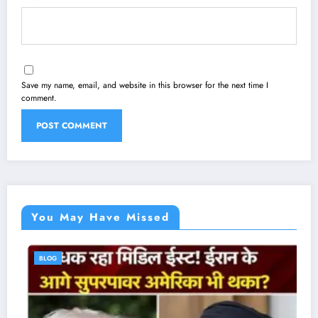
Save my name, email, and website in this browser for the next time I
comment.
You May Have Missed
BLOG
B