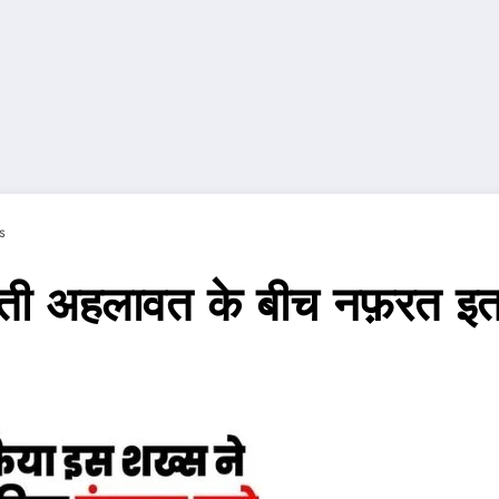
s
आरती अहलावत के बीच नफ़रत इत