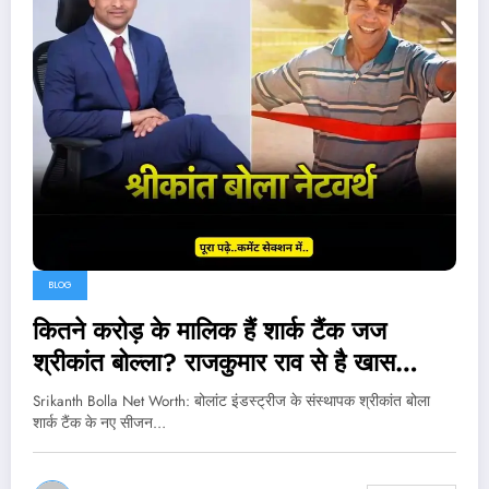
BLOG
कितने करोड़ के मालिक हैं शार्क टैंक जज
श्रीकांत बोल्ला? राजकुमार राव से है खास
कनेक्शन..
Srikanth Bolla Net Worth: बोलांट इंडस्ट्रीज के संस्थापक श्रीकांत बोला
शार्क टैंक के नए सीजन…