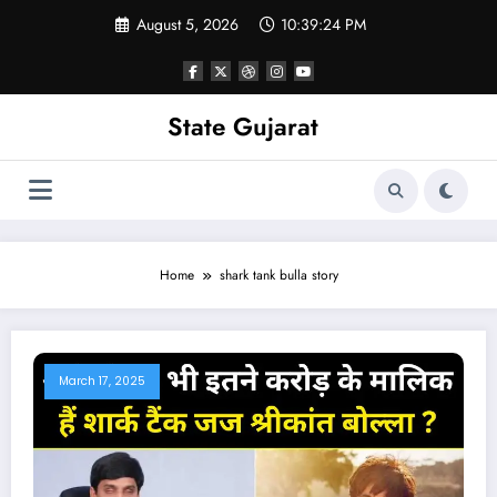
Skip
August 5, 2026
10:39:24 PM
to
content
State Gujarat
Home
shark tank bulla story
March 17, 2025