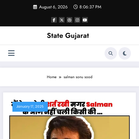
Skip
August 6, 2026
8:06:38 PM
to
content
State Gujarat
Home
salman sonu sood
January 17, 2025