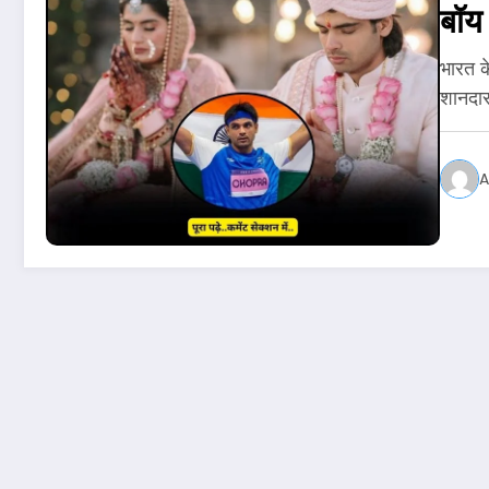
बॉय
भारत क
शानदा
A