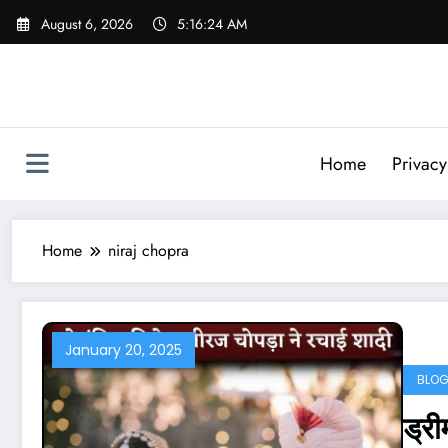
Skip
August 6, 2026
5:16:25 AM
to
content
Home
Privacy
Home
niraj chopra
January 20, 2025
BLO
ड्री