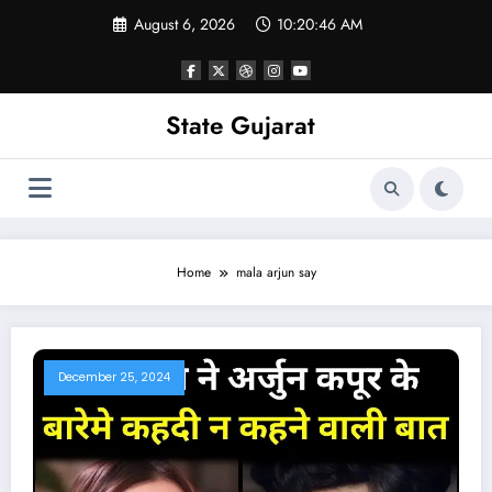
Skip
August 6, 2026
10:20:47 AM
to
content
State Gujarat
Home
mala arjun say
December 25, 2024