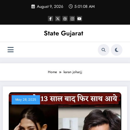
Skip
August 9, 2026
5:01:09 AM
to
content
State Gujarat
Home
karan joharjj
May 28, 2025