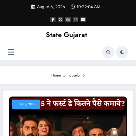
Skip
August 6, 2026
10:22:05 AM
to
content
State Gujarat
Home
housefull 5
June 7, 2025