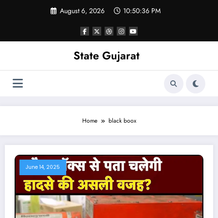
Skip
August 6, 2026
10:50:37 PM
to
content
State Gujarat
Home
black boox
June 14, 2025