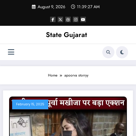
Skip
August 9, 2026
11:39:27 AM
to
content
State Gujarat
Home
apoorva storryy
February 15, 2025