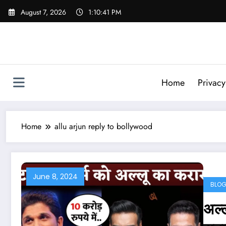
Skip
August 7, 2026
1:10:42 PM
to
content
Home
Privacy
Home
allu arjun reply to bollywood
June 8, 2024
BLO
अल्ल