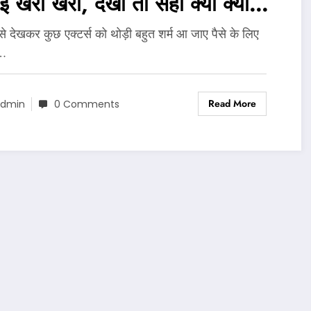
ई खरी खरी, देखो तो सही क्या क्या
दिया…
े देखकर कुछ एक्टर्स को थोड़ी बहुत शर्म आ जाए पैसे के लिए
ा…
Read More
dmin
0 Comments