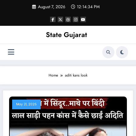
Skip
August 7, 2026
12:14:35 PM
to
content
State Gujarat
Home
aditi kans look
May 21, 2025