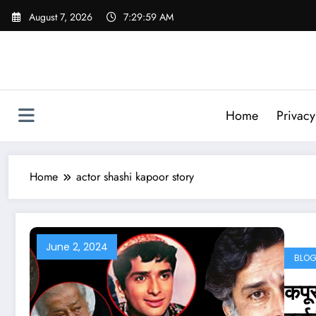
Skip
August 7, 2026
7:30:00 AM
to
content
Home
Privacy
Home
actor shashi kapoor story
June 2, 2024
BLO
कपू