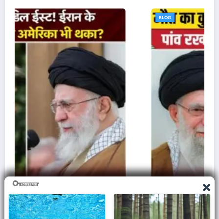
BLOG
ेना,
इज़राइल से क्यों नफ़रत करता था एडोल्फ हिटलर, ले ल