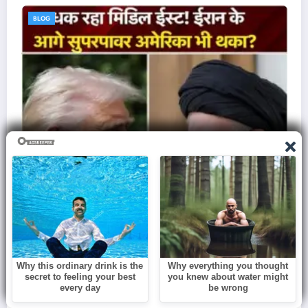
BLOG
रिकी सेना,
इज़राइल से क्यों नफ़रत करता था एडोल्फ हिटलर
60 Lakh मासूमों की जान..