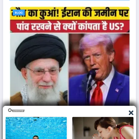
BLOG
इज़राइल से क्यों नफ़रत करता था एडोल्फ हिटलर, ले ली