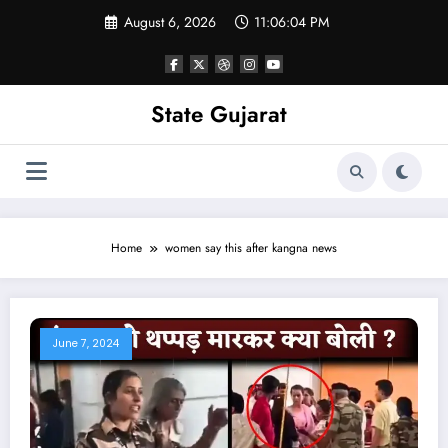
Skip
August 6, 2026
11:06:05 PM
to
content
State Gujarat
Home
women say this after kangna news
June 7, 2024