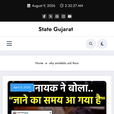
Skip
August 9, 2026
2:32:28 AM
to
content
State Gujarat
Home
why amitabhs aid thois
April 9, 2025