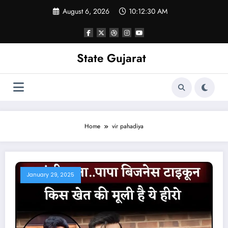
Skip
August 6, 2026
10:12:31 AM
to
content
State Gujarat
Home
vir pahadiya
January 29, 2025