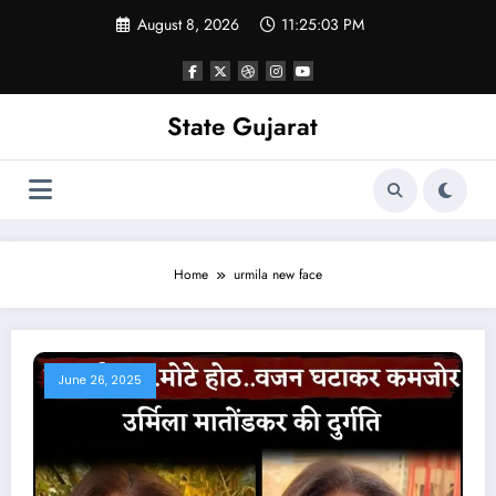
Skip
August 8, 2026
11:25:04 PM
to
content
State Gujarat
Home
urmila new face
June 26, 2025