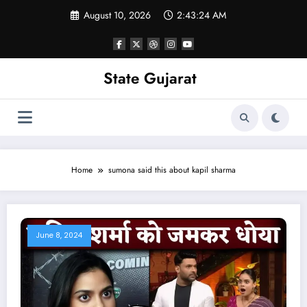
Skip
August 10, 2026
2:43:24 AM
to
content
State Gujarat
Home
sumona said this about kapil sharma
June 8, 2024