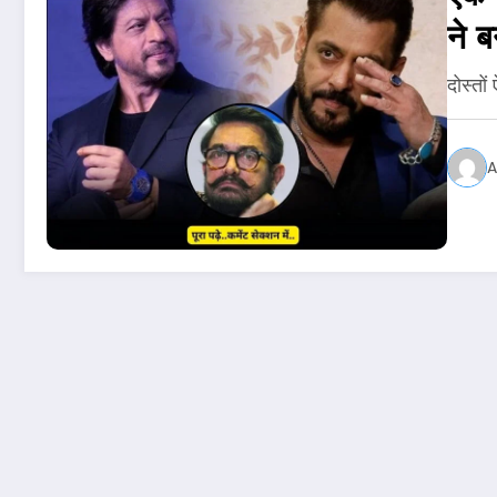
ने 
दोस्तों
A