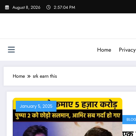
Skip
August 8, 2026
2:57:05 PM
to
content
Home
Privacy
Home
srk earn this
January 5, 2025
BLO
एक 