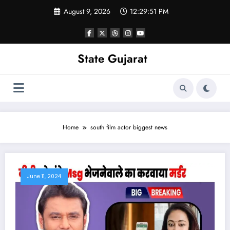
Skip
August 9, 2026
12:29:51 PM
to
content
State Gujarat
Home
south film actor biggest news
June 11, 2024