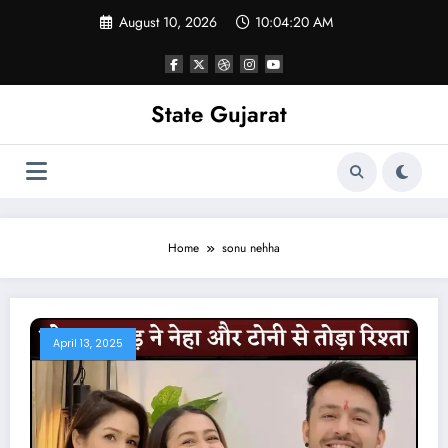
Skip
August 10, 2026
10:04:21 AM
to
content
State Gujarat
Home
sonu nehha
April 13, 2025