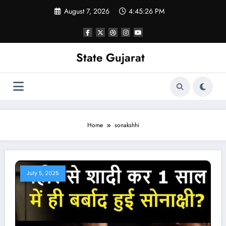
Skip
August 7, 2026
4:45:27 PM
to
content
State Gujarat
Home
sonakshhi
July 5, 2025