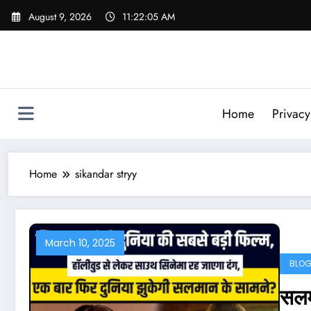
Skip
August 9, 2026
11:22:06 AM
to
content
Home
Privacy
Home
sikandar stryy
March 10, 2025
BLO
सलम