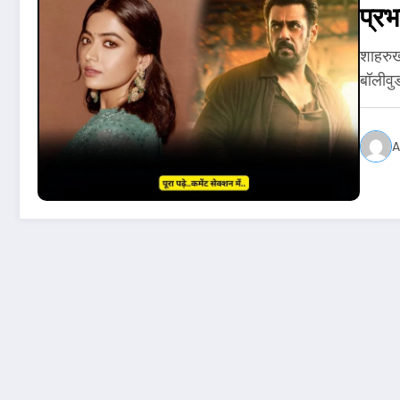
प्र
शाहरुख
बॉलीव
A