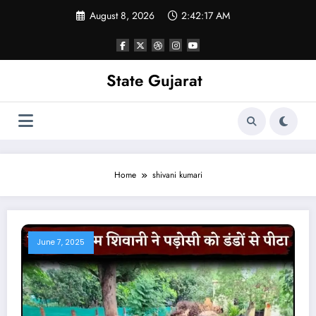
Skip
August 8, 2026
2:42:17 AM
to
content
State Gujarat
Home
shivani kumari
June 7, 2025