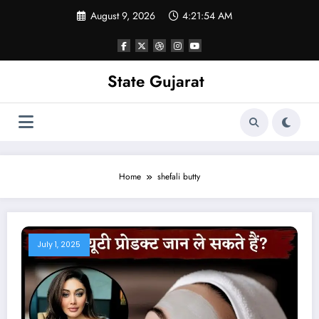
Skip
August 9, 2026
4:21:54 AM
to
content
State Gujarat
Home
shefali butty
July 1, 2025