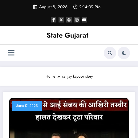
Skip
August 8, 2026
2:14:09 PM
to
content
State Gujarat
Home
sanjay kapoor story
June 17, 2025