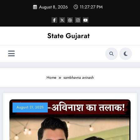
Skip
August 8, 2026
11:27:27 PM
to
content
State Gujarat
Home
sambhavna avinash
August 27, 2025