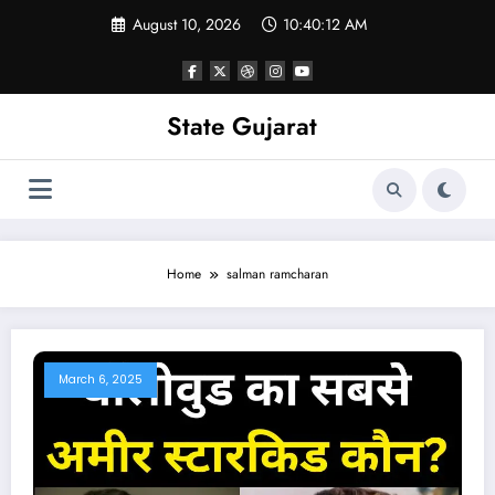
Skip
August 10, 2026
10:40:12 AM
to
content
State Gujarat
Home
salman ramcharan
March 6, 2025