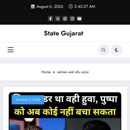
Skip
August 6, 2026
2:45:28 AM
to
content
State Gujarat
Home
salman and allu arjun
January 2, 2025