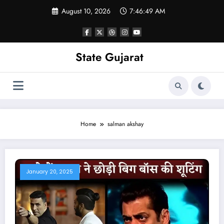
Skip
August 10, 2026
7:46:50 AM
to
content
State Gujarat
Home
salman akshay
January 20, 2025