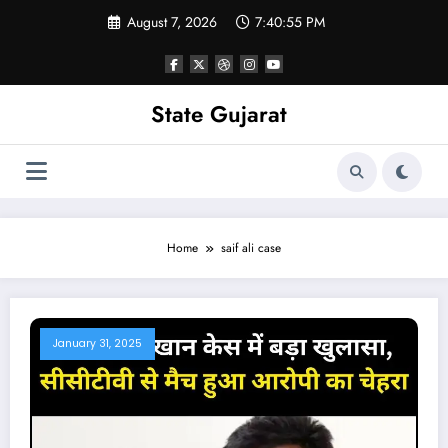
Skip
August 7, 2026
7:40:56 PM
to
content
State Gujarat
Home
saif ali case
January 31, 2025