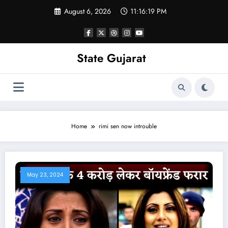
Skip
August 6, 2026
11:16:19 PM
to
content
State Gujarat
Home
rimi sen now introuble
May 23, 2024