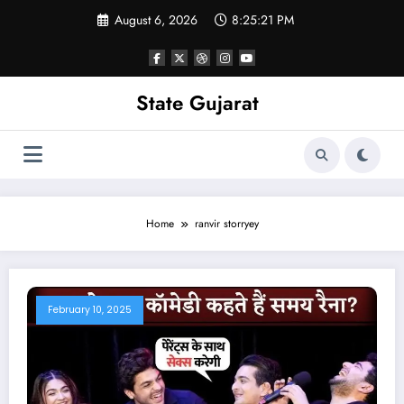
Skip
August 6, 2026
8:25:22 PM
to
content
State Gujarat
Home
ranvir storryey
February 10, 2025