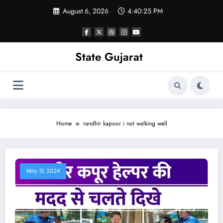
Skip
August 6, 2026
4:40:25 PM
to
content
State Gujarat
Home
randhir kapoor i not walking well
May 31, 2024