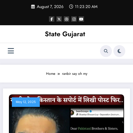
Skip
August 7, 2026
11:23:20 AM
to
content
State Gujarat
Home
ranbir say oh my
May 12, 2025