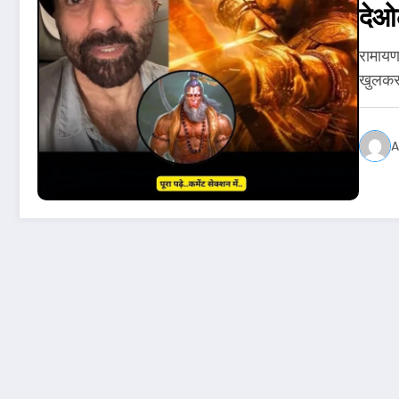
देओ
रामायण
खुलकर
A