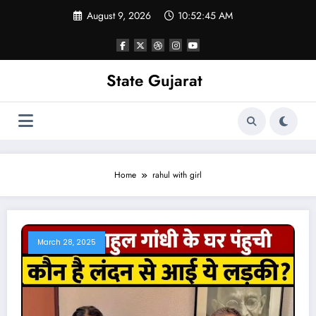
Skip
August 9, 2026
10:52:45 AM
to
content
State Gujarat
Home
rahul with girl
March 28, 2025