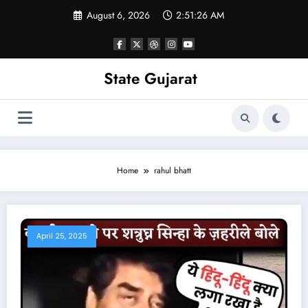
Skip
August 6, 2026
2:51:27 AM
to
content
State Gujarat
Home
rahul bhatt
April 25, 2025