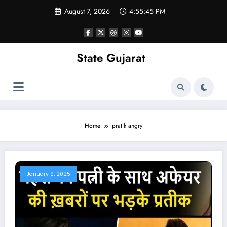
Skip
August 7, 2026
4:55:46 PM
to
content
State Gujarat
Home
pratik angry
January 9, 2025