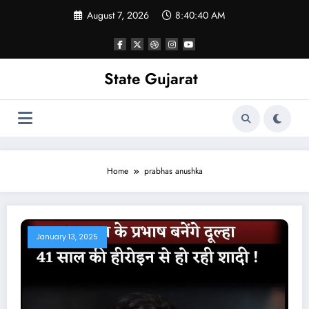
Skip
August 7, 2026
8:40:41 AM
to
content
State Gujarat
Home
prabhas anushka
January 13, 2025