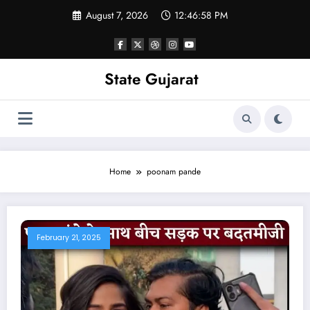
Skip
August 7, 2026
12:46:59 PM
to
content
State Gujarat
Home
poonam pande
February 21, 2025