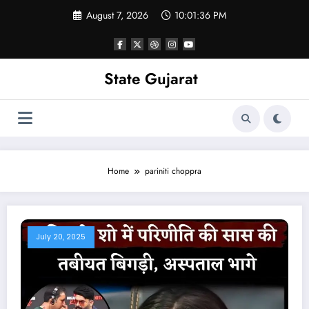
Skip
August 7, 2026
10:01:37 PM
to
content
State Gujarat
Home
pariniti choppra
July 20, 2025