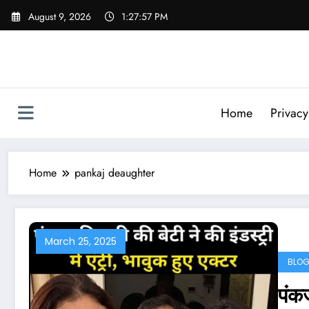
Skip
August 9, 2026
1:27:57 PM
to
content
Home
Privacy
Home
pankaj deaughter
March 25, 2025
BLO
पंकज