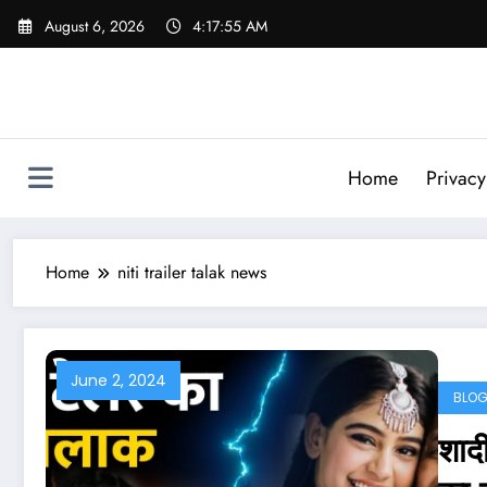
Skip
August 6, 2026
4:17:56 AM
to
content
Home
Privacy
Home
niti trailer talak news
June 2, 2024
BLO
शाद