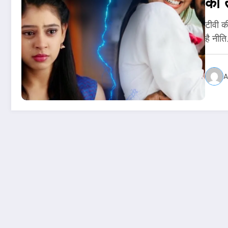
का
टीवी क
है नीत
A