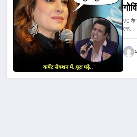
गोव
90 के 
एक…
A