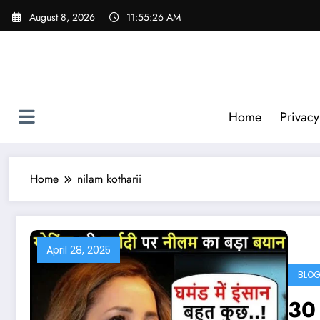
Skip
August 8, 2026
11:55:27 AM
to
content
Home
Privacy
Home
nilam kotharii
April 28, 2025
BLO
30 