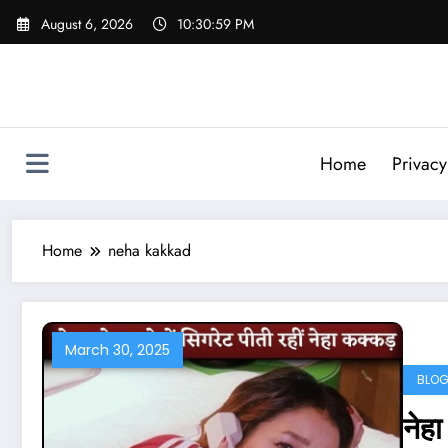
Skip
August 6, 2026
10:31:00 PM
to
content
Home
Privacy
Home
neha kakkad
March 30, 2025
BLO
नेहा